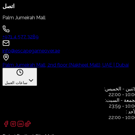
اتصل
Palm Jumeirah Mall
+971 4 577 3289
info@escapegameover.ae
Palm Jumeirah Mall, 2nd floor (Nakheel Mall), UAE | Dubai
ساعات العمل
اثنين
- الخميس:
22:00
-
10:0
جمعة
- السبت:
23:59
-
10:0
أحد
:
22:00
-
10:0