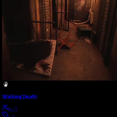
Walking Death
2
-
7
رعب