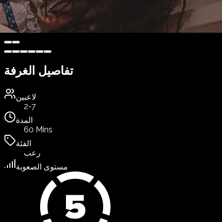
تفاصيل الغرفة
لاعبين
2-7
المدة
60 Mins
الفئة
رعب
مستوى الصعوبة