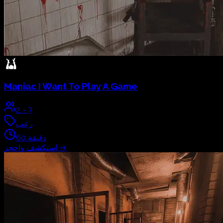
Maniac
I Want To Play A Game
2
-
7
رعب
دقيقة
60
→
استكشف واحجز