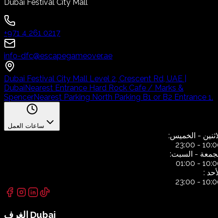
Dubai Festival City Mall
+971 4 261 0217
info-dfc@escapegameover.ae
Dubai Festival City Mall Level 2, Crescent Rd, UAE |
Dubai
Nearest Entrance Hard Rock Cafe / Marks &
Spencer
Nearest Parking North Parking B1 or B2 Entrance 1.
ساعات العمل
اثنين
- الخميس:
23:00
-
10:0
جمعة
- السبت:
01:00
-
10:0
أحد
:
23:00
-
10:0
Dubai
الغرف