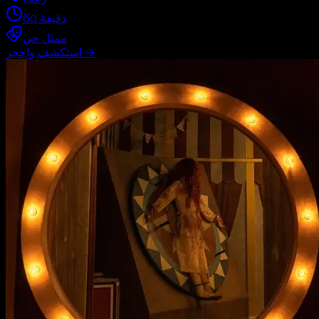
دقيقة
60
ممثل حي
→
استكشف واحجز