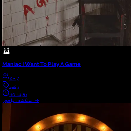
Maniac
I Want To Play A Game
2
-
7
رعب
دقيقة
60
→
استكشف واحجز