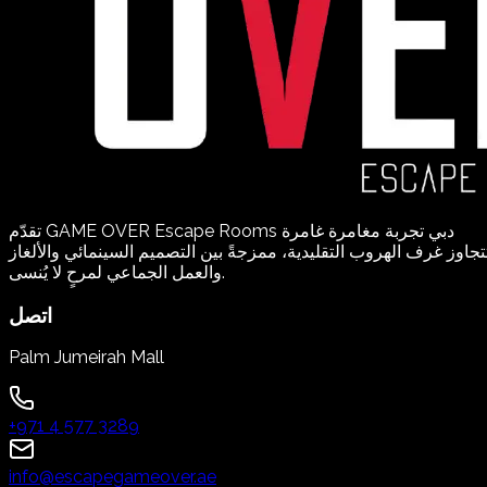
تقدّم GAME OVER Escape Rooms دبي تجربة مغامرة غامرة
تجاوز غرف الهروب التقليدية، ممزجةً بين التصميم السينمائي والألغاز
والعمل الجماعي لمرحٍ لا يُنسى.
اتصل
Palm Jumeirah Mall
+971 4 577 3289
info@escapegameover.ae