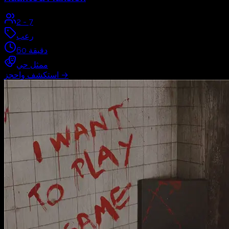
2
-
7
رعب
دقيقة
60
ممثل حي
→
استكشف واحجز