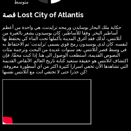
متوسط
قصة Lost City of Atlantis
حكاية ملك البحار بوسايدن ورمحه ترايدنت، هي واحدة من أعظم
أساطير البحر. وفقا للأساطير، كان بوسيدون يشعر بالغيرة من
أتلانتس، لذلك فقد أغرق المدينة بأكملها تحت الماء كي يحتفظ بها
لنفسه. كان لدى بوسيدون رمح قوي يسمى 'ترايدنت' تم الاحتفاظ به
في وسط قصر أتلانتس. بعد سنوات عديدة من البحث وترجمة مئات
النصوص القديمة، استطعت الوصول الى هنا. إذا كنت محقًا، فإن
اكتشاف اتلانتس هو حقيقة ستعيد كتابة تاريخ العالم. الأنقاض القديمة
التي تشاهدها الآن تخفي اسرارا كثيرة اكثر من اي أسطورة معروفة،
كن حذرا حتى لا تختفي انت مع أتلانتس نفسها!