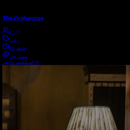
The Orphanage
2
-
7
رعب
دقيقة
60
ممثل حي
→
استكشف واحجز