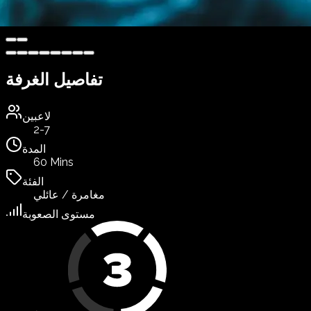
تفاصيل الغرفة
لاعبين
2-7
المدة
60 Mins
الفئة
مغامرة / عائلي
مستوى الصعوبة