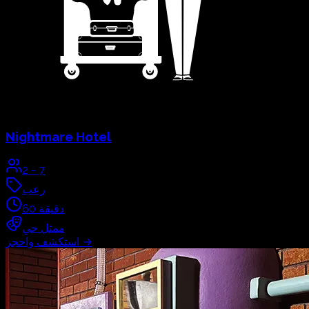
Nightmare Hotel
2
-
7
رعب
دقيقة
60
ممثل حي
→
استكشف واحجز