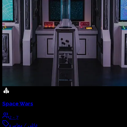
Space Wars
2
-
7
عائلي / مغامرة