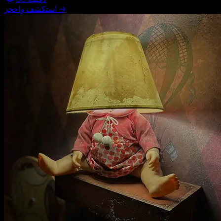
→
استكشف واحجز