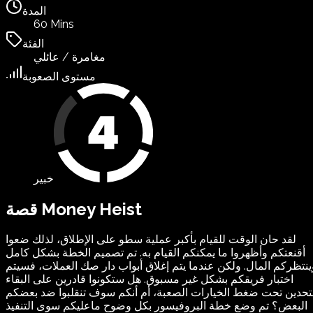
المدة
60 Mins
الفئة
مغامرة / عائلي
مستوى الصعوبة
خبير
قصة Money Heist
لقد حان الوقت للقيام بأكبر عملية سطو على الإطلاق، لذلك ضعوا
أقنعتكم وأظهروا ما يمكنكم القيام به. تم تصميم الخطة بشكل كامل
ينتظركم المال. ولكن عندما يتم إغلاق أبواب دار صك العملات، فسيتم
اختبار فريقكم بشكل غير مسبوق. هل ستكونوا قادرين على البقاء
حدين تحت ضغط الخيارات الصعبة، أم أنكم سوف تنقلبوا ضد بعضكم
البعض؟ تم وضع خطة البروفيسور بكل وضوح ماعليكم سوى التنفيذ