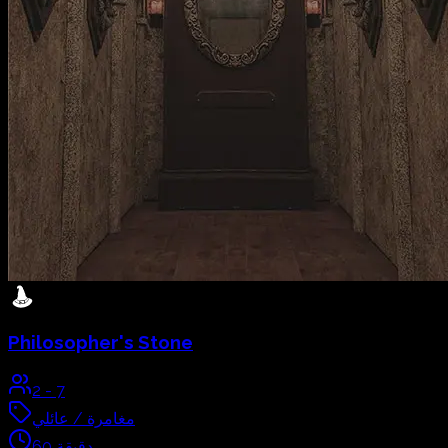
Philosopher's Stone
2
-
7
مغامرة / عائلي
دقيقة
60