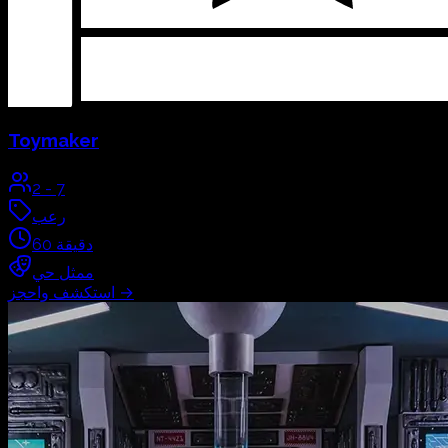
Toymaker
2
-
7
رعب
دقيقة
60
ممثل حي
→
استكشف واحجز