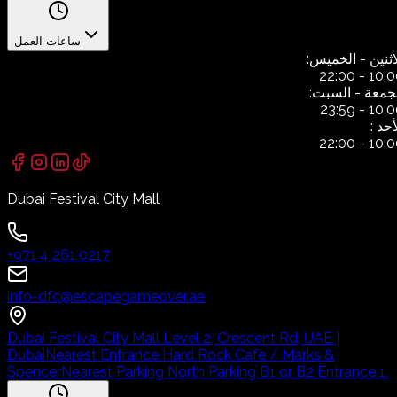
ساعات العمل
اثنين
- الخميس:
22:00
-
10:0
جمعة
- السبت:
23:59
-
10:0
أحد
:
22:00
-
10:0
Dubai Festival City Mall
+971 4 261 0217
info-dfc@escapegameover.ae
Dubai Festival City Mall Level 2, Crescent Rd, UAE |
Dubai
Nearest Entrance Hard Rock Cafe / Marks &
Spencer
Nearest Parking North Parking B1 or B2 Entrance 1.