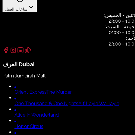
ساعات العمل
اثنين
- الخميس:
23:00
-
10:0
جمعة
- السبت:
01:00
-
10:0
أحد
:
23:00
-
10:0
Dubai
الغرف
Palm Jumeirah Mall
Orient Express
The Murder
One Thousand & One Nights
Alf Layla Wa-layla
Alice In Wonderland
Horror Circus